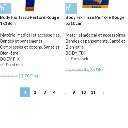
Body Fix Tissu Perfore Rouge
Body Fix Tissu Perfore Rouge
1x18cm
5x10cm
Matériel médical et accessoires
,
Matériel médical et accessoires
,
Bandes et pansements
,
Bandes et pansements
,
Santé et
Compresses et cotons
,
Santé et
Bien-être
Bien-être
BODY FIX
En stock
BODY FIX
En stock
44,26
Dhs
52,38
Dhs
17,70
Dhs
20,95
Dhs
1
2
3
4
…
9
10
11
→