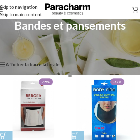
Skip to navigation
Skip to main content
Bandes et pansements
Accueil
/
Santé et Bien-être
/
Matériel médical et accessoires
/
Bandes et pansements
Affichage de 1–12 sur 125 résultats
Afficher la barre latérale
-19%
-17%