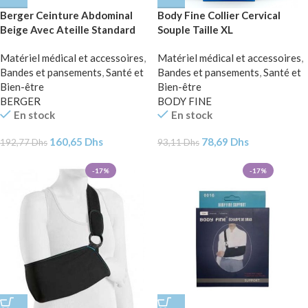
Berger Ceinture Abdominal
Body Fine Collier Cervical
Beige Avec Ateille Standard
Souple Taille XL
BG-402
Matériel médical et accessoires
,
Matériel médical et accessoires
,
Bandes et pansements
,
Santé et
Bandes et pansements
,
Santé et
Bien-être
Bien-être
BERGER
BODY FINE
En stock
En stock
160,65
Dhs
78,69
Dhs
192,77
Dhs
93,11
Dhs
-17%
-17%