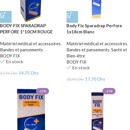
BODY FIX SPARADRAP
Body Fix Sparadrap Perfore
PERFORE 1*10CM ROUGE
1x18cm Blanc
Matériel médical et accessoires
,
Matériel médical et accessoires
,
Bandes et pansements
Bandes et pansements
,
Santé et
BODY FIX
Bien-être
En stock
BODY FIX
En stock
14,75
Dhs
17,46
Dhs
17,70
Dhs
20,95
Dhs
-17%
-17%