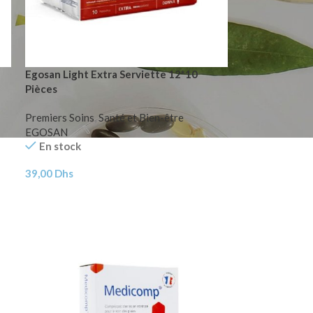
Egosan Light Extra Serviette 12*10
Pièces
Premiers Soins
,
Santé et Bien-être
EGOSAN
En stock
39,00
Dhs