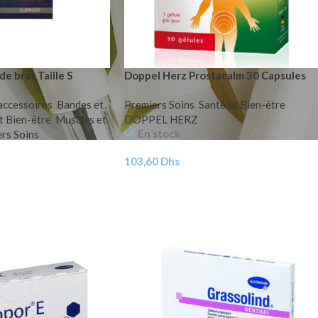
e bras Taille S
Doppel Herz Prostacalm 30 Capsules
accessoires
,
Bandes et
Premiers Soins
,
Santé et Bien-être
t Bien-être
,
Muscles et
DOPPEL HERZ
En stock
rs Soins
103,60
Dhs