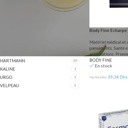
FILTER PAR MARQUE
BERCKS
2
Body Fine Echarpe d
BODY FINE
1
Matériel médical et 
DOPPEL HERZ
1
pansements
,
Santé e
EGOSAN
3
articulations
,
Premie
BODY FINE
HARTMANN
20
En stock
KALINE
1
39,34
Dhs
URGO
46,56
Dhs
1
VELPEAU
3