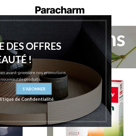
remiers Soins
E DES OFFRES
ins
Afficher
9
12
EAUTÉ !
z en avant-première nos promotions
-17%
t nouveautés produits.
litique de Confidentialité
.