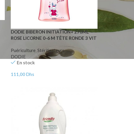
DODIE BIBERON INITIATION+ 270ML
ROSE LICORNE 0-6 M TÊTE RONDE 3 VIT
D2
Puériculture
,
Stérilisateurs
DODIE
En stock
111,00
Dhs