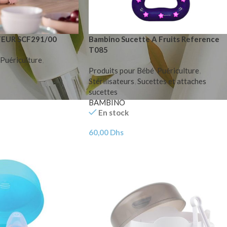
TEUR SCF291/00
Bambino Sucette A Fruits Reference
T085
Puériculture
,
Produits pour Bébé
,
Puériculture
,
Stérilisateurs
,
Sucettes et attaches
sucettes
BAMBINO
En stock
60,00
Dhs