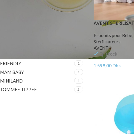
FILTER PAR MARQUE
AVENT STERILISA
AVENT
1
Produits pour Bébé
,
BAMBINO
1
Stérilisateurs
DODIE
2
AVENT
En stock
DR BROWNS
3
FRIENDLY
1
1.599,00
Dhs
MAM BABY
1
MINILAND
1
TOMMEE TIPPEE
2