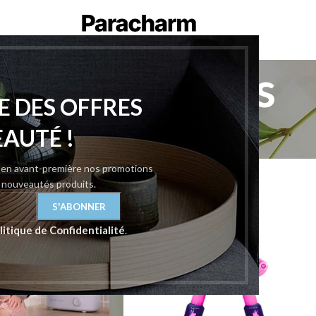
Stérilisateurs
E DES OFFRES
ur Bébé
/
Puériculture
/
Stérilisateurs
Afficher
9
12
EAUTÉ !
z en avant-première nos promotions
t nouveautés produits.
litique de Confidentialité
.