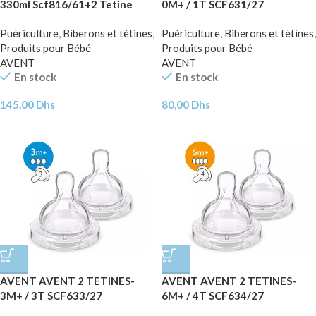
330ml Scf816/61+2 Tetine
0M+ / 1T SCF631/27
+6m scf634/27
Puériculture
,
Biberons et tétines
,
Puériculture
,
Biberons et tétines
,
Produits pour Bébé
Produits pour Bébé
AVENT
AVENT
En stock
En stock
145,00
Dhs
80,00
Dhs
AVENT AVENT 2 TETINES-
AVENT AVENT 2 TETINES-
3M+ / 3T SCF633/27
6M+ / 4T SCF634/27