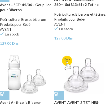
260ml Scf813/61+2 Tetine
Avent – SCF145/06 – Goupillon
+6m scf634/27
pour Biberon
Puériculture
,
Biberons et tétines
,
Produits pour Bébé
Puériculture
,
Brosse biberons
,
AVENT
Produits pour Bébé
En stock
AVENT
En stock
129,00
Dhs
129,00
Dhs
Avent Anti-colic Biberon
AVENT AVENT 2 TETINES-