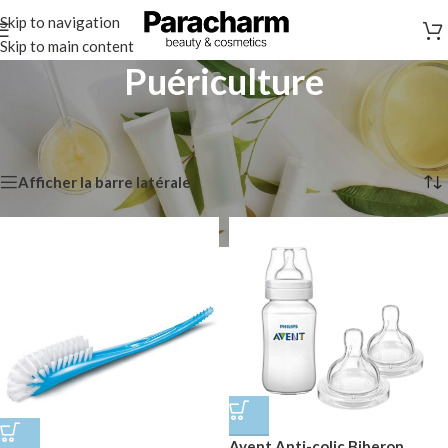
Skip to navigation
Skip to main content
Puériculture
Accueil
/
Produits pour Bébé
/
Puériculture
Affichage de 1–12 sur 469 résultats
Afficher la barre latérale
Avent Anti-colic Biberon