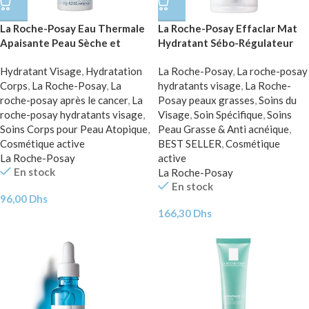
La Roche-Posay Eau Thermale
La Roche-Posay Effaclar Mat
Apaisante Peau Sèche et
Hydratant Sébo-Régulateur
Irritée | 150ml
Peau Grasse et Sensible | 40ml
Hydratant Visage
,
Hydratation
La Roche-Posay
,
La roche-posay
Corps
,
La Roche-Posay
,
La
hydratants visage
,
La Roche-
roche-posay après le cancer
,
La
Posay peaux grasses
,
Soins du
roche-posay hydratants visage
,
Visage
,
Soin Spécifique
,
Soins
Soins Corps pour Peau Atopique
,
Peau Grasse & Anti acnéique
,
Cosmétique active
BEST SELLER
,
Cosmétique
La Roche-Posay
active
En stock
La Roche-Posay
En stock
96,00
Dhs
166,30
Dhs