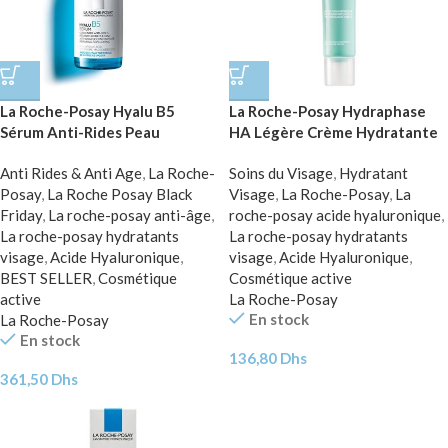
La Roche-Posay Hyalu B5
La Roche-Posay Hydraphase
Sérum Anti-Rides Peau
HA Légère Crème Hydratante
Sensible | 30ml
Peau Normale à Mixte | 50ml
Anti Rides & Anti Age
,
La Roche-
Soins du Visage
,
Hydratant
Posay
,
La Roche Posay Black
Visage
,
La Roche-Posay
,
La
Friday
,
La roche-posay anti-âge
,
roche-posay acide hyaluronique
,
La roche-posay hydratants
La roche-posay hydratants
visage
,
Acide Hyaluronique
,
visage
,
Acide Hyaluronique
,
BEST SELLER
,
Cosmétique
Cosmétique active
active
La Roche-Posay
En stock
La Roche-Posay
En stock
136,80
Dhs
361,50
Dhs