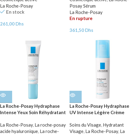
La Roche-Posay
Posay Sérum
En stock
La Roche-Posay
En rupture
261,00
Dhs
361,50
Dhs
La Roche-Posay Hydraphase
La Roche-Posay Hydraphase
Intense Yeux Soin Réhydratant
UV Intense Légère Crème
Anti-Poches | 15ml
Hydratante SPF20 Peau
La Roche-Posay
,
La roche-posay
Soins du Visage
,
Hydratant
Normale à Mixte | 50ml
acide hyaluronique
,
La roche-
Visage
,
La Roche-Posay
,
La