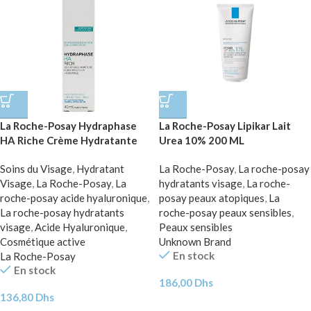
La Roche-Posay Hydraphase
La Roche-Posay Lipikar Lait
HA Riche Crème Hydratante
Urea 10% 200 ML
Peau Sèche à Très Sèche | 50ml
Soins du Visage
,
Hydratant
La Roche-Posay
,
La roche-posay
Visage
,
La Roche-Posay
,
La
hydratants visage
,
La roche-
roche-posay acide hyaluronique
,
posay peaux atopiques
,
La
La roche-posay hydratants
roche-posay peaux sensibles
,
visage
,
Acide Hyaluronique
,
Peaux sensibles
Cosmétique active
Unknown Brand
En stock
La Roche-Posay
En stock
186,00
Dhs
136,80
Dhs