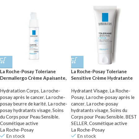
La Roche-Posay Toleriane
La Roche-Posay Toleriane
Dermallergo Crème Apaisante,
Sensitive Crème Hydratante
hydratante & réparatrice |
Apaisante Peau Sensible | 40ml
Hydratation Corps
,
La roche-
Hydratant Visage
,
La Roche-
Peau Intolérante, Ultra
posay après le cancer
,
La roche-
Posay
,
La roche-posay après le
sensible et Allergique | 40ml
posay beurre de karité
,
La roche-
cancer
,
La roche-posay
posay hydratants visage
,
Soins
hydratants visage
,
Soins du
du Corps pour Peau Sensible
,
Corps pour Peau Sensible
,
BEST
Cosmétique active
SELLER
,
Cosmétique active
La Roche-Posay
La Roche-Posay
En stock
En stock