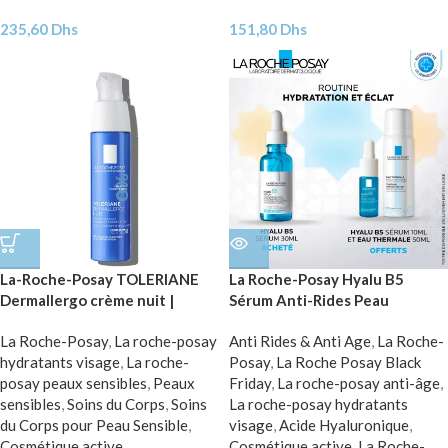
235,60
Dhs
151,80
Dhs
La-Roche-Posay TOLERIANE
La Roche-Posay Hyalu B5
Dermallergo crème nuit |
Sérum Anti-Rides Peau
Peaux sensibles et peaux à
Sensible | 30ml
La Roche-Posay
,
La roche-posay
Anti Rides & Anti Age
,
La Roche-
tendances allergiques | 40ml
hydratants visage
,
La roche-
Posay
,
La Roche Posay Black
posay peaux sensibles
,
Peaux
Friday
,
La roche-posay anti-âge
,
sensibles
,
Soins du Corps
,
Soins
La roche-posay hydratants
du Corps pour Peau Sensible
,
visage
,
Acide Hyaluronique
,
Cosmétique active
Cosmétique active
,
La Roche-