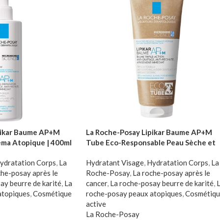
pikar Baume AP+M
La Roche-Posay Lipikar Baume AP+M
éma Atopique | 400ml
Tube Eco-Responsable Peau Sèche et
Eczéma Atopique | 200ml
ydratation Corps
,
La
Hydratant Visage
,
Hydratation Corps
,
La
che-posay après le
Roche-Posay
,
La roche-posay après le
ay beurre de karité
,
La
cancer
,
La roche-posay beurre de karité
,
atopiques
,
Cosmétique
roche-posay peaux atopiques
,
Cosmétiqu
active
La Roche-Posay