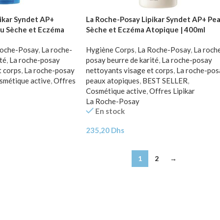
ikar Syndet AP+
La Roche-Posay Lipikar Syndet AP+ Pe
u Sèche et Eczéma
Sèche et Eczéma Atopique | 400ml
Roche-Posay
,
La roche-
Hygiène Corps
,
La Roche-Posay
,
La roch
té
,
La roche-posay
posay beurre de karité
,
La roche-posay
t corps
,
La roche-posay
nettoyants visage et corps
,
La roche-pos
smétique active
,
Offres
peaux atopiques
,
BEST SELLER
,
Cosmétique active
,
Offres Lipikar
La Roche-Posay
En stock
235,20
Dhs
1
2
→