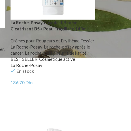
La Roche-Posay Cicaplast Baume
Cicatrisant B5+ Peau Fragilisée | 40ml
Crèmes pour Rougeurs et Erythème Fessier
,
La Roche-Posay
,
La roche-posay après le
er
,
cancer
,
La roche-posay beurre de karité
,
BEST SELLER
,
Cosmétique active
La Roche-Posay
En stock
136,70
Dhs