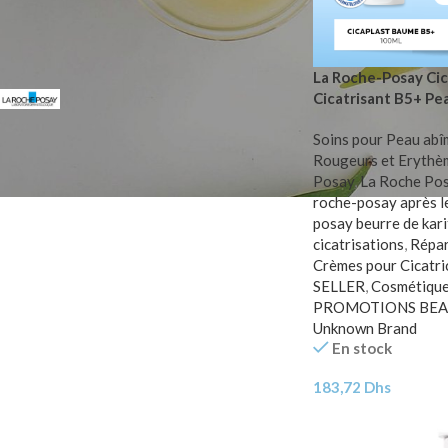
FILTER PAR MARQUE
La Roche-Posay Ci
Cicatrisant B5+ Pea
La Roche-Posay
16
Eau Thermale 100m
Unknown Brand
1
Soins pour Peau ab
Rougeurs et Erythè
Posay
,
La Roche Pos
roche-posay après l
posay beurre de kari
cicatrisations
,
Répar
Crèmes pour Cicatri
SELLER
,
Cosmétique
PROMOTIONS BE
Unknown Brand
En stock
183,72
Dhs