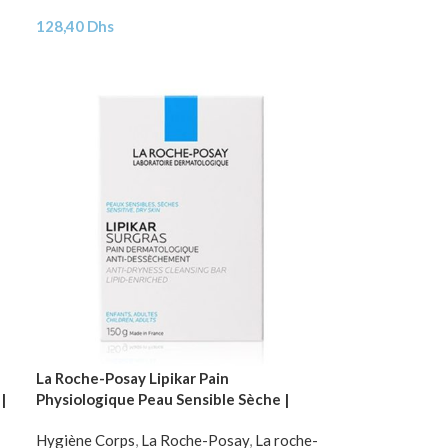
128,40
Dhs
La Roche-Posay Lipikar Pain
|
Physiologique Peau Sensible Sèche |
150g
Hygiène Corps
,
La Roche-Posay
,
La roche-