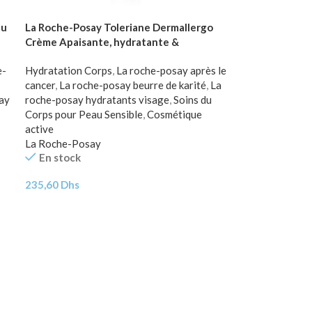
au
La Roche-Posay Toleriane Dermallergo
Crème Apaisante, hydratante &
réparatrice | Peau Intolérante, Ultra
e-
Hydratation Corps
,
La roche-posay après le
sensible et Allergique | 40ml
cancer
,
La roche-posay beurre de karité
,
La
ay
roche-posay hydratants visage
,
Soins du
Corps pour Peau Sensible
,
Cosmétique
active
La Roche-Posay
En stock
235,60
Dhs