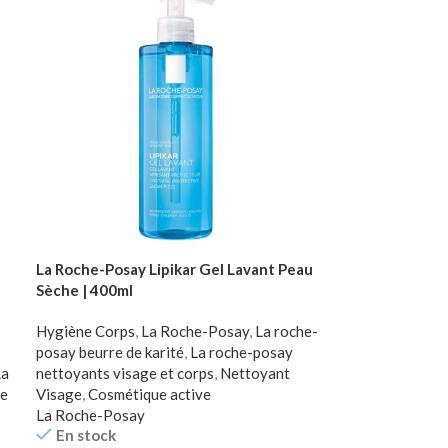
La Roche-Posay Lipikar Gel Lavant Peau
Sèche | 400ml
Hygiène Corps
,
La Roche-Posay
,
La roche-
posay beurre de karité
,
La roche-posay
La
nettoyants visage et corps
,
Nettoyant
e
Visage
,
Cosmétique active
La Roche-Posay
En stock