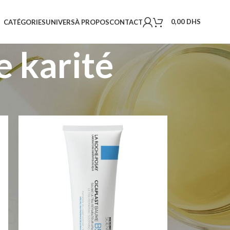
0,00
DHS
CATÉGORIES
UNIVERS
À PROPOS
CONTACT
e karité
18
24