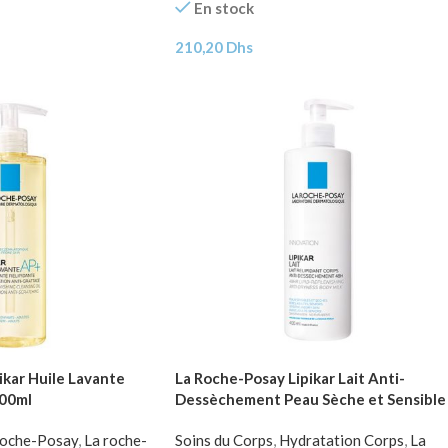
En stock
210,20
Dhs
ikar Huile Lavante
La Roche-Posay Lipikar Lait Anti-
400ml
Dessèchement Peau Sèche et Sensible 
400ml
Roche-Posay
,
La roche-
Soins du Corps
,
Hydratation Corps
,
La