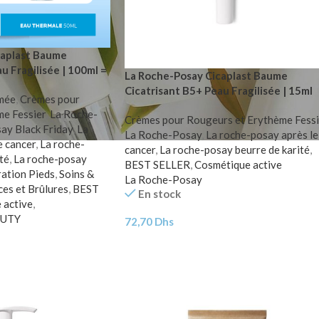
caplast Baume
u Fragilisée | 100ml =
La Roche-Posay Cicaplast Baume
l Offerte
Cicatrisant B5+ Peau Fragilisée | 15ml
îmée
,
Crèmes pour
me Fessier
,
La Roche-
Crèmes pour Rougeurs et Erythème Fessi
ay Black Friday
,
La
La Roche-Posay
,
La roche-posay après le
e cancer
,
La roche-
cancer
,
La roche-posay beurre de karité
,
té
,
La roche-posay
BEST SELLER
,
Cosmétique active
ation Pieds
,
Soins &
La Roche-Posay
ces et Brûlures
,
BEST
En stock
 active
,
AUTY
72,70
Dhs