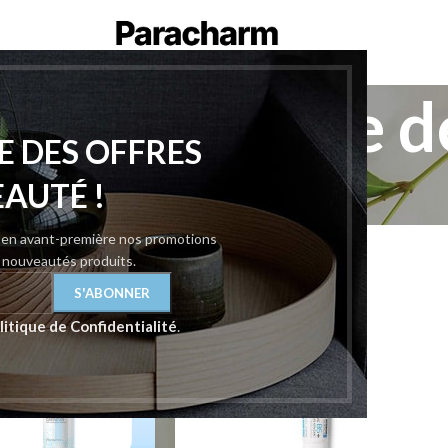
posay beurre d
E DES OFFRES
osay
/
La roche-posay beurre de karité
Afficher
9
12
EAUTÉ !
z en avant-première nos promotions
t nouveautés produits.
litique de Confidentialité
.