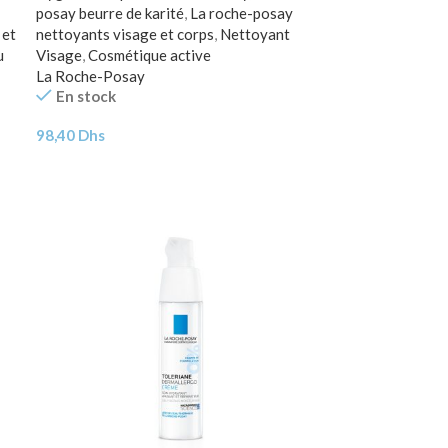
posay beurre de karité
,
La roche-posay
 et
nettoyants visage et corps
,
Nettoyant
u
Visage
,
Cosmétique active
La Roche-Posay
En stock
98,40
Dhs