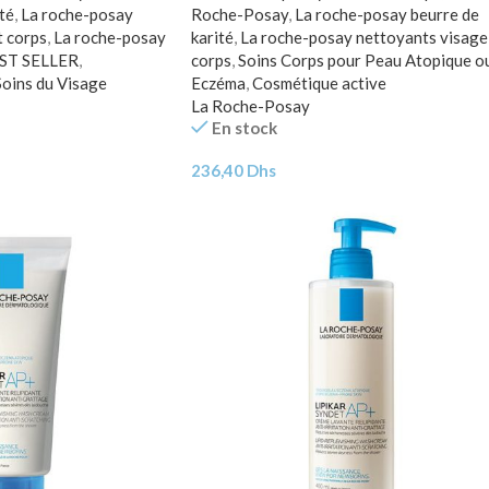
té
,
La roche-posay
Roche-Posay
,
La roche-posay beurre de
t corps
,
La roche-posay
karité
,
La roche-posay nettoyants visage
ST SELLER
,
corps
,
Soins Corps pour Peau Atopique o
Soins du Visage
Eczéma
,
Cosmétique active
La Roche-Posay
En stock
236,40
Dhs