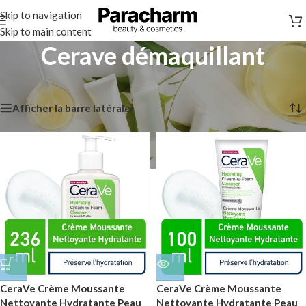
Skip to navigation
Skip to main content
Cerave démaquillant
Accueil
/
Cerave
/
Cerave démaquillant
3 résultats affichés
Afficher la barre latérale
CeraVe Crème Moussante
CeraVe Crème Moussante
Nettoyante Hydratante Peau
Nettoyante Hydratante Peau