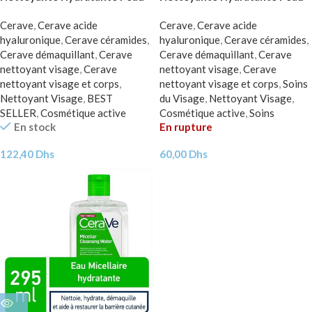
Normale à Sèche | 236ml
Normale à Sèche | 100ml
Cerave
,
Cerave acide
Cerave
,
Cerave acide
hyaluronique
,
Cerave céramides
,
hyaluronique
,
Cerave céramides
,
Cerave démaquillant
,
Cerave
Cerave démaquillant
,
Cerave
nettoyant visage
,
Cerave
nettoyant visage
,
Cerave
nettoyant visage et corps
,
nettoyant visage et corps
,
Soins
Nettoyant Visage
,
BEST
du Visage
,
Nettoyant Visage
,
SELLER
,
Cosmétique active
Cosmétique active
,
Soins
En stock
En rupture
122,40
Dhs
60,00
Dhs