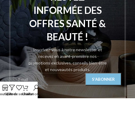
INFORMÉE DES
OFFRES SANTÉ &
BEAUTÉ !
Inscrivez-vous à notre newsletter et
recevez en avant-première nos
promotions exclusives, conseils bien-être
et nouveautés produits.
outique
Liste de souhaits
Filtres
Chariot
Mon compte
Sera utilisé conformément à notre
Politique de
Confidentialité
.