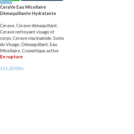
CeraVe Eau Micellaire
Démaquillante Hydratante
Peau Normale à Sèche | 295ml
Cerave
,
Cerave démaquillant
,
Cerave nettoyant visage et
corps
,
Cerave niacinamide
,
Soins
du Visage
,
Démaquillant
,
Eau
Micellaire
,
Cosmétique active
En rupture
115,20
Dhs