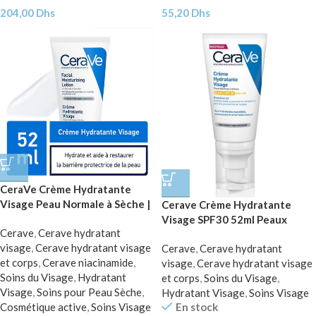
204,00
Dhs
55,20
Dhs
CeraVe Crème Hydratante
Visage Peau Normale à Sèche |
Cerave Crème Hydratante
52ml
Visage SPF30 52ml Peaux
Cerave
,
Cerave hydratant
Normales à Sèches
visage
,
Cerave hydratant visage
Cerave
,
Cerave hydratant
et corps
,
Cerave niacinamide
,
visage
,
Cerave hydratant visage
Soins du Visage
,
Hydratant
et corps
,
Soins du Visage
,
Visage
,
Soins pour Peau Sèche
,
Hydratant Visage
,
Soins Visage
En stock
Cosmétique active
,
Soins Visage