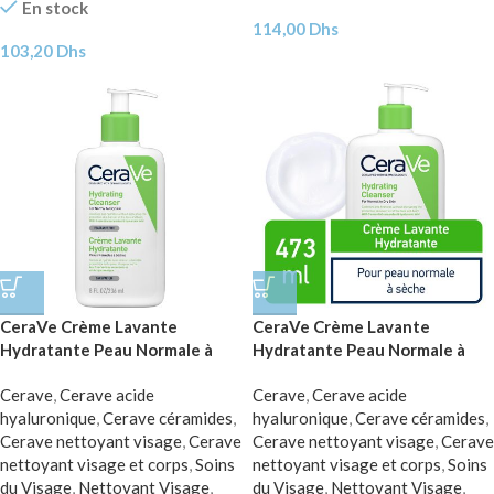
En stock
114,00
Dhs
103,20
Dhs
CeraVe Crème Lavante
CeraVe Crème Lavante
Hydratante Peau Normale à
Hydratante Peau Normale à
Sèche | 236ml
Sèche | 473ml
Cerave
,
Cerave acide
Cerave
,
Cerave acide
hyaluronique
,
Cerave céramides
,
hyaluronique
,
Cerave céramides
,
Cerave nettoyant visage
,
Cerave
Cerave nettoyant visage
,
Cerave
nettoyant visage et corps
,
Soins
nettoyant visage et corps
,
Soins
du Visage
,
Nettoyant Visage
,
du Visage
,
Nettoyant Visage
,