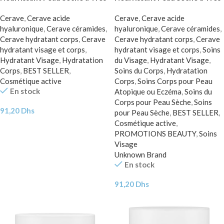
Sèche | 177ml
Sèche | 177ml = Crème Lavante
Cerave
,
Cerave acide
Cerave
,
Cerave acide
Miniature Offerte
hyaluronique
,
Cerave céramides
,
hyaluronique
,
Cerave céramides
,
Cerave hydratant corps
,
Cerave
Cerave hydratant corps
,
Cerave
hydratant visage et corps
,
hydratant visage et corps
,
Soins
Hydratant Visage
,
Hydratation
du Visage
,
Hydratant Visage
,
Corps
,
BEST SELLER
,
Soins du Corps
,
Hydratation
Cosmétique active
Corps
,
Soins Corps pour Peau
En stock
Atopique ou Eczéma
,
Soins du
Corps pour Peau Sèche
,
Soins
91,20
Dhs
pour Peau Sèche
,
BEST SELLER
,
Cosmétique active
,
PROMOTIONS BEAUTY
,
Soins
Visage
Unknown Brand
En stock
91,20
Dhs