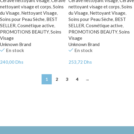
Cerave nettoyant visage
,
Cerave
Cerave nettoyant visage
,
Cerave
nettoyant visage et corps
,
Soins
nettoyant visage et corps
,
Soins
du Visage
,
Nettoyant Visage
,
du Visage
,
Nettoyant Visage
,
Soins pour Peau Sèche
,
BEST
Soins pour Peau Sèche
,
BEST
SELLER
,
Cosmétique active
,
SELLER
,
Cosmétique active
,
PROMOTIONS BEAUTY
,
Soins
PROMOTIONS BEAUTY
,
Soins
Visage
Visage
Unknown Brand
Unknown Brand
En stock
En stock
240,00
Dhs
253,72
Dhs
1
2
3
4
→