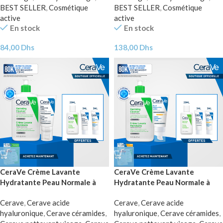
BEST SELLER
,
Cosmétique
BEST SELLER
,
Cosmétique
active
active
En stock
En stock
84,00
Dhs
138,00
Dhs
CeraVe Crème Lavante
CeraVe Crème Lavante
Hydratante Peau Normale à
Hydratante Peau Normale à
Sèche 473ml + Crème
Sèche 473ml + Crème
Cerave
,
Cerave acide
Cerave
,
Cerave acide
Hydratante = 3 Miniatures
Hydratante Spf50 = 3
hyaluronique
,
Cerave céramides
,
hyaluronique
,
Cerave céramides
,
Offertes
Miniatures Offertes