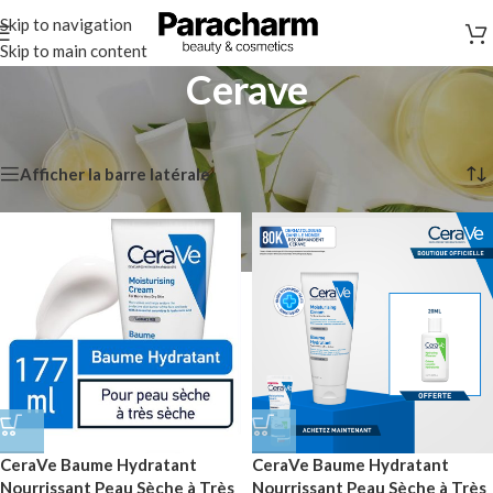
Skip to navigation
Skip to main content
Cerave
Accueil
/
Cerave
Affichage de 1–12 sur 41 résultats
Afficher la barre latérale
CeraVe Baume Hydratant
CeraVe Baume Hydratant
Nourrissant Peau Sèche à Très
Nourrissant Peau Sèche à Très