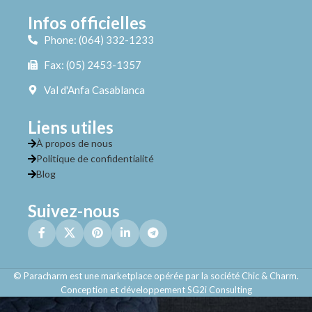
Infos officielles
Phone: (064) 332-1233
Fax: (05) 2453-1357
Val d'Anfa Casablanca
Liens utiles
À propos de nous
Politique de confidentialité
Blog
Suivez-nous
© Paracharm est une marketplace opérée par la société Chic & Charm.
Conception et développement SG2i Consulting