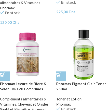
En stock
alimentaires & Vitamines
Phormax
225,00
Dhs
En stock
120,00
Dhs
Phormax Levure de Biere &
Phormax Pigment Clair Toner
Selenium 120 Comprimes
250ml
Compléments alimentaires &
Toner et Lotion
Vitamines
,
Cheveux et Ongles
,
Phormax
En stock
Santé et Bien-être
,
Forme et