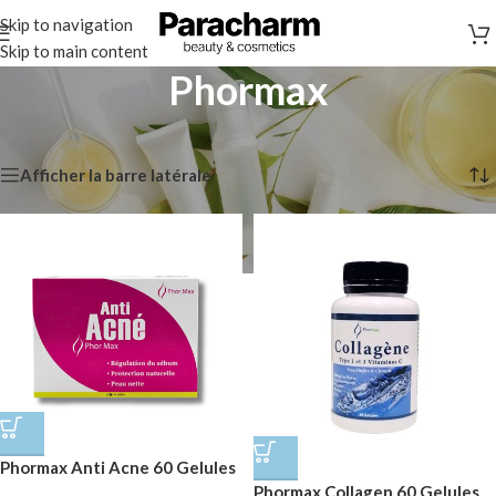
Skip to navigation
Skip to main content
Phormax
Accueil
/
Marques
/
Phormax
Affichage de 1–12 sur 13 résultats
Afficher la barre latérale
Phormax Anti Acne 60 Gelules
Phormax Collagen 60 Gelules