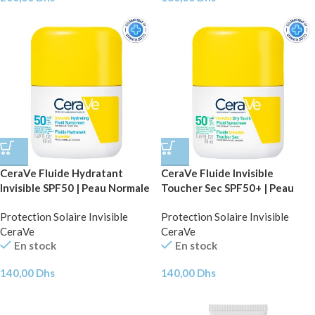
CeraVe Fluide Hydratant
CeraVe Fluide Invisible
Invisible SPF50 | Peau Normale
Toucher Sec SPF50+ | Peau
à Sèche | 50ml
Normale à grasses | Tendance
Protection Solaire Invisible
Protection Solaire Invisible
acnéique | 50ml
CeraVe
CeraVe
En stock
En stock
140,00
Dhs
140,00
Dhs