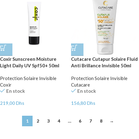
Coxir Sunscreen Moisture
Cutacare Cutapur Solaire Fluid
Light Daily UV Spf50+ 50ml
Anti Brillance Invisible 50ml
Protection Solaire Invisible
Protection Solaire Invisible
Coxir
Cutacare
En stock
En stock
219,00
Dhs
156,80
Dhs
1
2
3
4
…
6
7
8
→