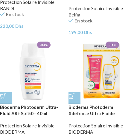
Protection Solaire Invisible
BANDI
Protection Solaire Invisible
En stock
Belfia
En stock
220,00
Dhs
199,00
Dhs
-34%
-31%
Bioderma Photoderm Ultra-
Bioderma Photoderm
Fluid AR+ Spf50+ 40ml
Xdefense Ultra Fluide
Invisible+Sensibio Gel
Protection Solaire Invisible
Protection Solaire Invisible
Mousant 100ml Pack
BIODERMA
BIODERMA