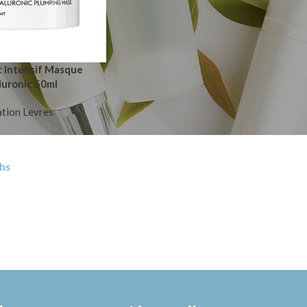
c Intensif Masque
luronic 50ml
tion Levres
hs