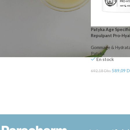
Patyka Age Specifi
Repulpant Pro-Hya
Gommage & Hydrata
Patyka
En stock
589,09
D
692,18
Dhs