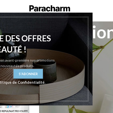
& Hydratation
E DES OFFRES
ues & Exfoliants
/
Gommage & Hydratation Levres
EAUTÉ !
18
24
z en avant-première nos promotions
t nouveautés produits.
-16%
litique de Confidentialité
.