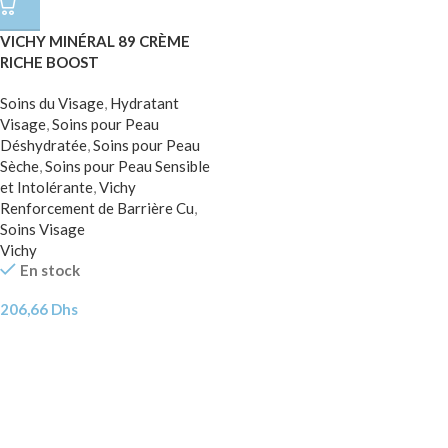
VICHY MINÉRAL 89 CRÈME
RICHE BOOST
D’HYDRATATION 100H SANS
Soins du Visage
,
Hydratant
PARFUM
Visage
,
Soins pour Peau
Déshydratée
,
Soins pour Peau
Sèche
,
Soins pour Peau Sensible
et Intolérante
,
Vichy
Renforcement de Barrière Cu
,
Soins Visage
Vichy
En stock
206,66
Dhs