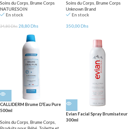
Soins du Corps
,
Brume Corps
Soins du Corps
,
Brume Corps
NATURESOIN
Unknown Brand
En stock
En stock
28,80
Dhs
350,00
Dhs
34,80
Dhs
CALLIDERM Brume D’Eau Pure
500ml
Evian Facial Spray Brumisateur
300ml
Soins du Corps
,
Brume Corps
,
Produits pour Bébé
,
Toilette et