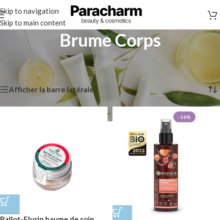
Skip to navigation
Skip to main content
Brume Corps
Accueil
/
Soins du Corps
/
Brume Corps
Affichage de 1–12 sur 15 résultats
Afficher la barre latérale
-16%
Ballot-Flurin baume de soin