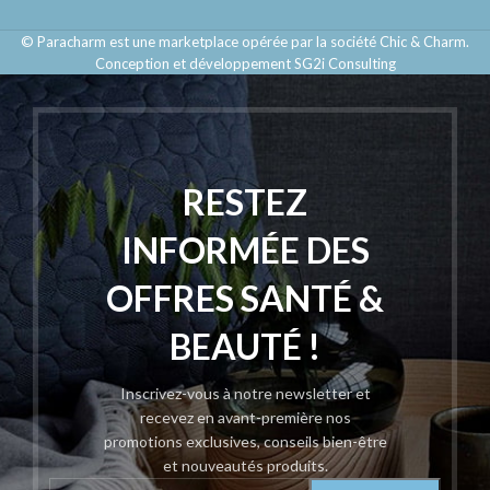
© Paracharm est une marketplace opérée par la société Chic & Charm.
Conception et développement SG2i Consulting
RESTEZ
INFORMÉE DES
OFFRES SANTÉ &
BEAUTÉ !
Inscrivez-vous à notre newsletter et
recevez en avant-première nos
promotions exclusives, conseils bien-être
et nouveautés produits.