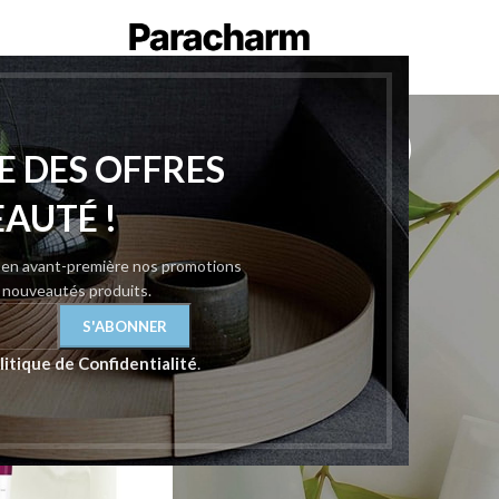
Volume Cap
E DES OFFRES
eux
/
Volume Cap
Afficher
9
12
EAUTÉ !
z en avant-première nos promotions
t nouveautés produits.
litique de Confidentialité
.