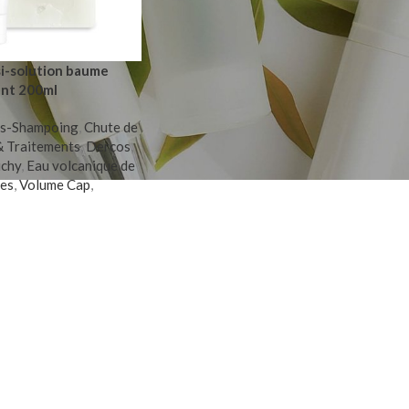
i-solution baume
ant 200ml
s-Shampoing
,
Chute de
& Traitements
,
Dercos
,
ichy
,
Eau volcanique de
res
,
Volume Cap
,