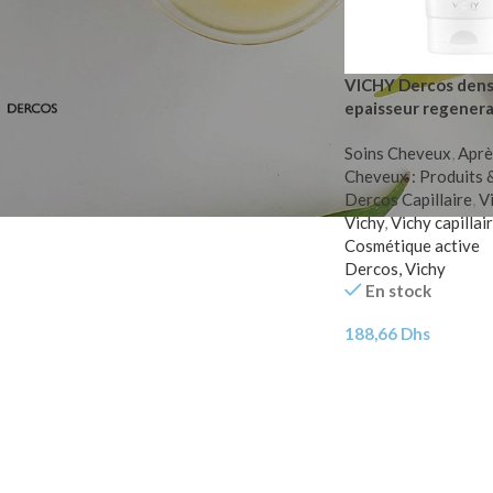
FILTER PAR MARQUE
VICHY Dercos dens
epaisseur regener
Dercos, Vichy
1
Soins Cheveux
,
Aprè
Cheveux : Produits 
Dercos Capillaire
,
V
Vichy
,
Vichy capillai
Cosmétique active
Dercos, Vichy
En stock
188,66
Dhs