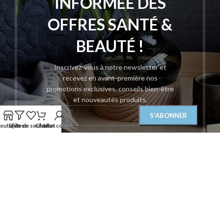
INFORMÉE DES
OFFRES SANTÉ &
BEAUTÉ !
Inscrivez-vous à notre newsletter et
recevez en avant-première nos
promotions exclusives, conseils bien-être
et nouveautés produits.
outique
Liste de souhaits
Filtres
Chariot
Mon compte
Sera utilisé conformément à notre
Politique de
Confidentialité
.