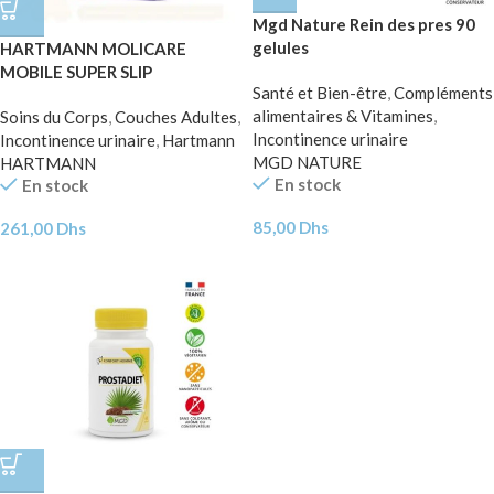
Mgd Nature Rein des pres 90
gelules
HARTMANN MOLICARE
MOBILE SUPER SLIP
Santé et Bien-être
,
Compléments
ABSORBANT TAILLE L/NUIT
alimentaires & Vitamines
,
Soins du Corps
,
Couches Adultes
,
X14 Unités
Incontinence urinaire
Incontinence urinaire
,
Hartmann
MGD NATURE
HARTMANN
En stock
En stock
85,00
Dhs
261,00
Dhs