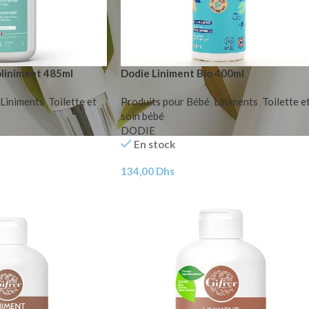
oliniment 485ml
Dodie Liniment Bio 400ml
Liniments
,
Toilette et
Produits pour Bébé
,
Liniments
,
Toilette e
soin bébé
DODIE
En stock
134,00
Dhs