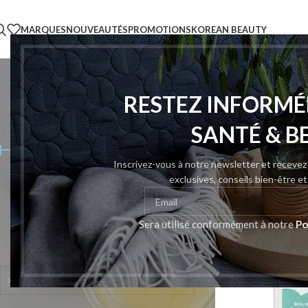
MARQUES
NOUVEAUTÉS
PROMOTIONS
KOREAN BEAUTY
RESTEZ INFORMÉ
FILTER PAR PRIX
Accueil
/
Produits po
SANTÉ & B
Inscrivez-vous à notre newsletter et receve
exclusives, conseils bien-être e
Prix :
40 Dhs
—
230 Dhs
FILTRER
Sera utilisé conformément à notre
Po
CATÉGORIES DE PRODUITS
Liniments