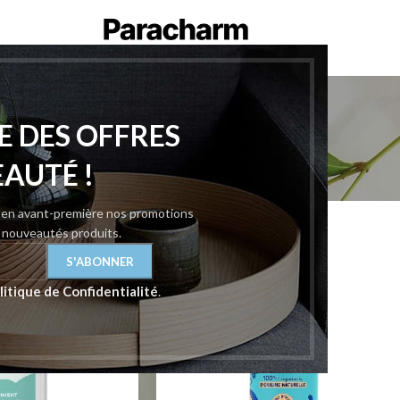
Liniments
E DES OFFRES
ur Bébé
/
Liniments
Afficher
9
12
EAUTÉ !
z en avant-première nos promotions
t nouveautés produits.
litique de Confidentialité
.