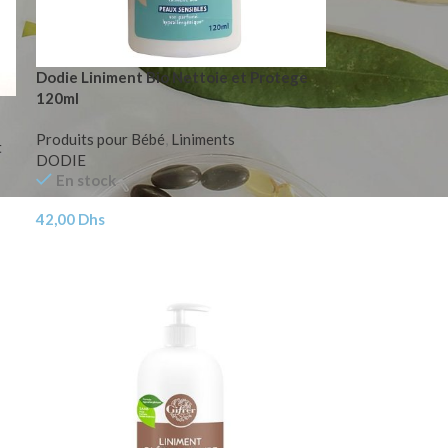
Dodie Liniment Bio Nettoie et Protege
120ml
Produits pour Bébé
,
Liniments
t
DODIE
En stock
42,00
Dhs