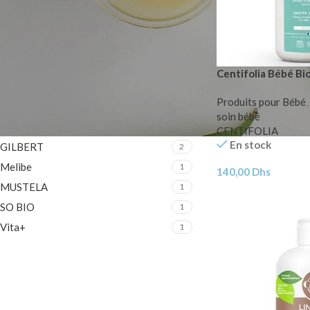
FILTER PAR MARQUE
Alphanova
1
Centifolia Bébé Bi
CENTIFOLIA
1
Produits pour Bébé
,
DODIE
2
soin bébé
GIFRER
3
CENTIFOLIA
En stock
GILBERT
2
Melibe
1
140,00
Dhs
MUSTELA
1
SO BIO
1
Vita+
1