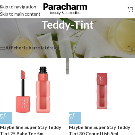
Skip to navigation
Skip to main content
Teddy-Tint
Accueil
/
Maquillage
/
Teddy-Tint
10 résultats affichés
Afficher la barre latérale
Maybelline Super Stay Teddy
Maybelline Super Stay Teddy
Tint 25 Baby Tee 5ml
Tint 30 Coquettish 5ml