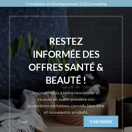
Conception et développement SG2i Consulting
RESTEZ
INFORMÉE DES
OFFRES SANTÉ &
BEAUTÉ !
Inscrivez-vous à notre newsletter et
recevez en avant-première nos
promotions exclusives, conseils bien-être
et nouveautés produits.