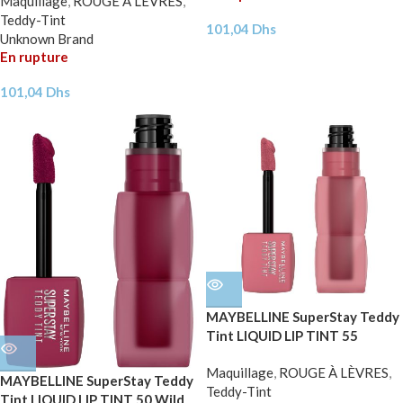
Maquillage
,
ROUGE À LÈVRES
,
Teddy-Tint
101,04
Dhs
Unknown Brand
En rupture
101,04
Dhs
MAYBELLINE SuperStay Teddy
Tint LIQUID LIP TINT 55
KneeHigh 5ml
Maquillage
,
ROUGE À LÈVRES
,
MAYBELLINE SuperStay Teddy
Teddy-Tint
Tint LIQUID LIP TINT 50 Wild