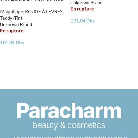
Unknown Brand
At Heart 5ml
En rupture
Maquillage
,
ROUGE À LÈVRES
,
Teddy-Tint
101,04
Dhs
Unknown Brand
En rupture
101,04
Dhs
Nous sommes votre référence incontournable pour tous