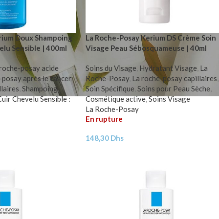
rium Doux Shampoing
La Roche-Posay Kerium DS Crème Soin
elu Sensible | 400ml
Visage Peau Sébosquameuse | 40ml
 roche-posay acide
Soins du Visage
,
Hydratant Visage
,
La
-posay après le cancer
,
Roche-Posay
,
La roche-posay capillaires
,
laires
,
Shampoing
,
Soin Spécifique
,
Soins pour Peau Sèche
,
Cuir Chevelu Sensible :
Cosmétique active
,
Soins Visage
La Roche-Posay
En rupture
148,30
Dhs