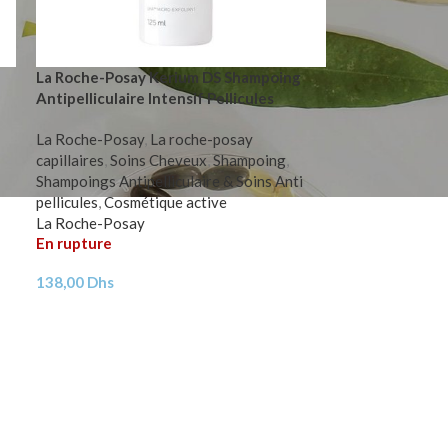
La Roche-Posay Kerium DS Shampoing
Antipelliculaire Intensif Pellicules
Grasses Persistantes | 125ml
La Roche-Posay
,
La roche-posay
capillaires
,
Soins Cheveux
,
Shampoing
,
Shampoings Antipelliculaire & Soins Anti
pellicules
,
Cosmétique active
La Roche-Posay
En rupture
138,00
Dhs