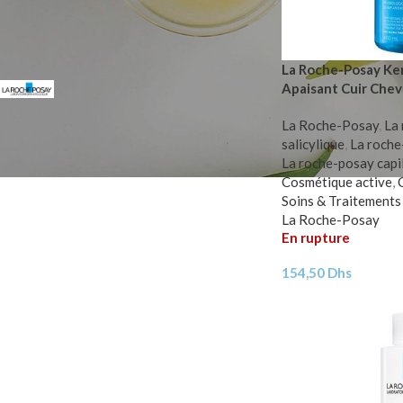
FILTER PAR MARQUE
La Roche-Posay Ke
Apaisant Cuir Chev
La Roche-Posay
5
La Roche-Posay
,
La
salicylique
,
La roche
La roche-posay capil
Cosmétique active
,
Soins & Traitements
La Roche-Posay
En rupture
154,50
Dhs