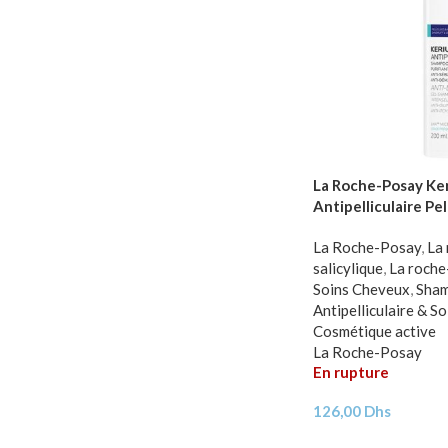
La Roche-Posay Ke
Antipelliculaire Pel
200ml
La Roche-Posay
,
La
salicylique
,
La roche
Soins Cheveux
,
Sha
Antipelliculaire & So
Cosmétique active
La Roche-Posay
En rupture
126,00
Dhs