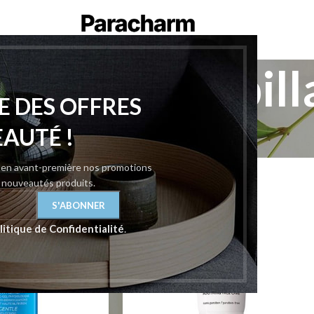
he-posay capill
E DES OFFRES
osay
/
La roche-posay capillaires
Afficher
9
12
EAUTÉ !
z en avant-première nos promotions
t nouveautés produits.
litique de Confidentialité
.