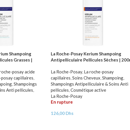
rium Shampoing
La Roche-Posay Kerium Shampoing
licules Grasses |
Antipelliculaire Pellicules Sèches | 200
 roche-posay acide
La Roche-Posay
,
La roche-posay
-posay capillaires
,
capillaires
,
Soins Cheveux
,
Shampoing
,
mpoing
,
Shampoings
Shampoings Antipelliculaire & Soins Anti
ins Anti pellicules
,
pellicules
,
Cosmétique active
La Roche-Posay
En rupture
126,00
Dhs