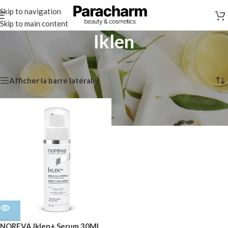
Skip to navigation
Skip to main content
Iklen
Accueil
/
Iklen
Voici le seul résultat
Afficher la barre latérale
NOREVA Iklen+ Serum 30Ml