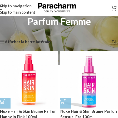
Skip to navigation
Skip to main content
Parfum Femme
Accueil
/
Corps
/
Parfum
/
Parfum Femme
5 résultats affichés
Afficher la barre latérale
Nuxe Hair & Skin Brume Parfun
Nuxe Hair & Skin Brume Parfun
Happy In Pink 100ml
Sensual Era 100ml