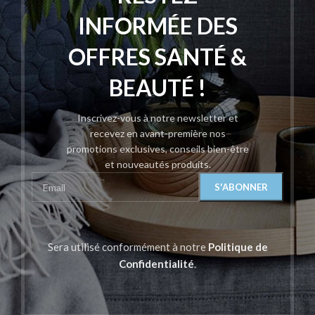
INFORMÉE DES
OFFRES SANTÉ &
BEAUTÉ !
Inscrivez-vous à notre newsletter et
recevez en avant-première nos
promotions exclusives, conseils bien-être
et nouveautés produits.
Sera utilisé conformément à notre
Politique de
Confidentialité
.