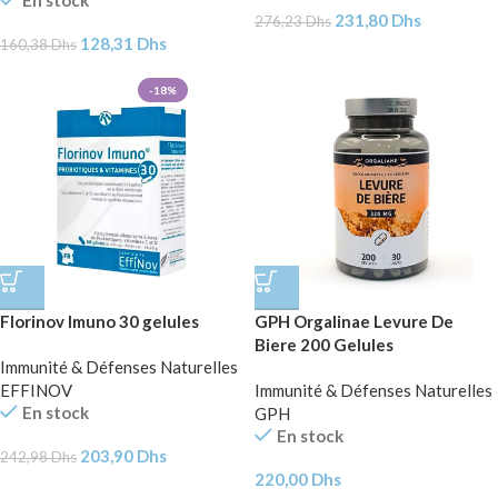
En stock
231,80
Dhs
276,23
Dhs
128,31
Dhs
160,38
Dhs
-18%
Florinov Imuno 30 gelules
GPH Orgalinae Levure De
Biere 200 Gelules
Immunité & Défenses Naturelles
EFFINOV
Immunité & Défenses Naturelles
En stock
GPH
En stock
203,90
Dhs
242,98
Dhs
220,00
Dhs