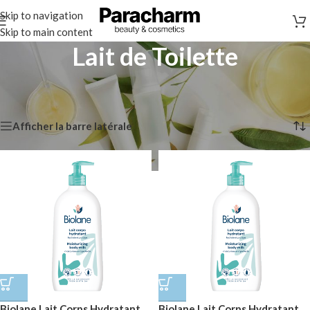
Skip to navigation
Skip to main content
Lait de Toilette
Accueil
/
Bébé & Maman
/
Bain Bébé
/
Lait de Toilette
5 résultats affichés
Afficher la barre latérale
Biolane Lait Corps Hydratant
Biolane Lait Corps Hydratant