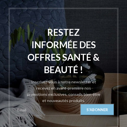
RESTEZ
INFORMÉE DES
OFFRES SANTÉ &
BEAUTÉ !
Inscrivez-vous à notre newsletter et
recevez en avant-première nos
promotions exclusives, conseils bien-être
et nouveautés produits.