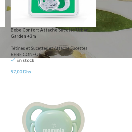
Bebe Confort Attache Sucette Urban
Garden +3m
Tétines et Sucettes et Attache Sucettes
BEBE CONFORT
En stock
57,00
Dhs