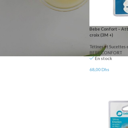
FILTER PAR MARQUE
BEBE CONFORT
4
Bebe Confort – Att
croix (3M +)
Mammia
3
Suavinex
2
Tétines et Sucettes 
BEBE CONFORT
En stock
68,00
Dhs