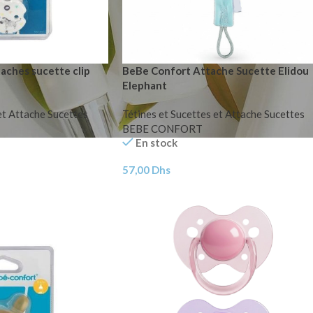
aches sucette clip
BeBe Confort Attache Sucette Elidou
Elephant
et Attache Sucettes
Tétines et Sucettes et Attache Sucettes
BEBE CONFORT
En stock
57,00
Dhs