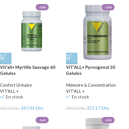
-16%
-16%
Vit’all+ Myrtille Sauvage 60
VIT’ALL+ Pycnogenol 30
Gelules
Gelules
Confort Urinaire
Mémoire & Concentration
VIT'ALL +
VIT'ALL +
En stock
En stock
347,01
Dhs
327,17
Dhs
407,73
Dhs
384,43
Dhs
-16%
-16%