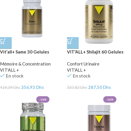
Vit’all+ Same 30 Gelules
VIT’ALL+ Shilajit 60 Gelules
Mémoire & Concentration
Confort Urinaire
VIT'ALL +
VIT'ALL +
En stock
En stock
356,93
Dhs
287,50
Dhs
419,39
Dhs
337,82
Dhs
-16%
-16%