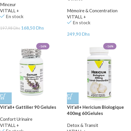
Minceur
VIT'ALL +
Mémoire & Concentration
En stock
VIT'ALL +
En stock
168,50
Dhs
197,98
Dhs
249,90
Dhs
-16%
-16%
Vit’all+ Gattilier 90 Gelules
Vit’all+ Hericium Biologique
400mg 60Gelules
Confort Urinaire
VIT'ALL +
Detox & Transit