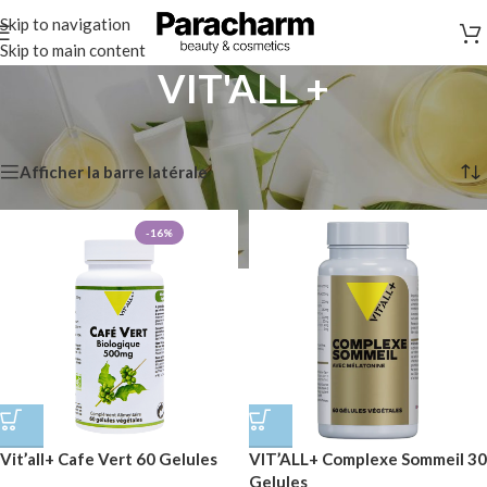
Skip to navigation
Skip to main content
VIT'ALL +
Accueil
/
Marques
/
VIT'ALL +
Affichage de 1–12 sur 77 résultats
Afficher la barre latérale
-16%
Vit’all+ Cafe Vert 60 Gelules
VIT’ALL+ Complexe Sommeil 30
Gelules