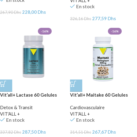
En stock
VIT'ALL +
En stock
228,00
Dhs
267,90
Dhs
277,59
Dhs
326,16
Dhs
-16%
-16%
Vit’all+ Lactase 60 Gelules
Vit’all+ Maitake 60 Gelules
Detox & Transit
Cardiovasculaire
VIT'ALL +
VIT'ALL +
En stock
En stock
287,50
Dhs
267,67
Dhs
337,82
Dhs
314,51
Dhs