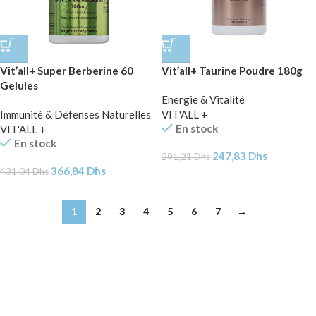
Vit’all+ Super Berberine 60
Vit’all+ Taurine Poudre 180g
Gelules
Energie & Vitalité
Immunité & Défenses Naturelles
VIT'ALL +
En stock
VIT'ALL +
En stock
247,83
Dhs
291,21
Dhs
366,84
Dhs
431,04
Dhs
1
2
3
4
5
6
7
→