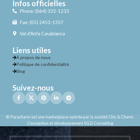
Infos officielles
Phone: (064) 332-1233
Fax: (05) 2453-1357
Val d'Anfa Casablanca
Liens utiles
À propos de nous
Politique de confidentialité
Blog
Suivez-nous
© Paracharm est une marketplace opérée par la société Chic & Charm.
Conception et développement SG2i Consulting