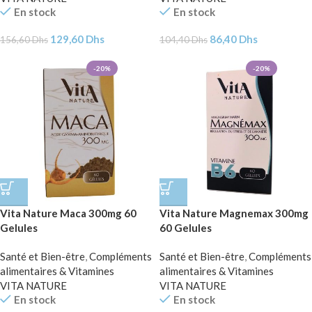
En stock
En stock
129,60
Dhs
86,40
Dhs
156,60
Dhs
104,40
Dhs
-20%
-20%
Vita Nature Maca 300mg 60
Vita Nature Magnemax 300mg
Gelules
60 Gelules
Santé et Bien-être
,
Compléments
Santé et Bien-être
,
Compléments
alimentaires & Vitamines
alimentaires & Vitamines
VITA NATURE
VITA NATURE
En stock
En stock