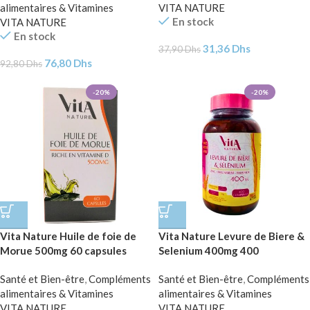
alimentaires & Vitamines
VITA NATURE
En stock
VITA NATURE
En stock
31,36
Dhs
37,90
Dhs
76,80
Dhs
92,80
Dhs
-20%
-20%
Vita Nature Huile de foie de
Vita Nature Levure de Biere &
Morue 500mg 60 capsules
Selenium 400mg 400
Comprimes
Santé et Bien-être
,
Compléments
Santé et Bien-être
,
Compléments
alimentaires & Vitamines
alimentaires & Vitamines
VITA NATURE
VITA NATURE