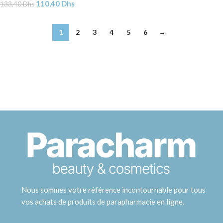
110,40
Dhs
133,40
Dhs
1
2
3
4
5
6
→
Nous sommes votre référence incontournable pour tous
vos achats de produits de parapharmacie en ligne.