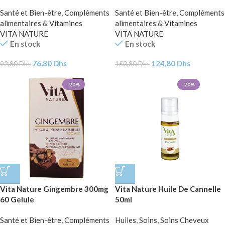
Santé et Bien-être
,
Compléments
Santé et Bien-être
,
Compléments
alimentaires & Vitamines
alimentaires & Vitamines
VITA NATURE
VITA NATURE
En stock
En stock
76,80
Dhs
124,80
Dhs
92,80
Dhs
150,80
Dhs
-20%
-20%
Vita Nature Gingembre 300mg
Vita Nature Huile De Cannelle
60 Gelule
50ml
Santé et Bien-être
,
Compléments
Huiles
,
Soins
,
Soins Cheveux