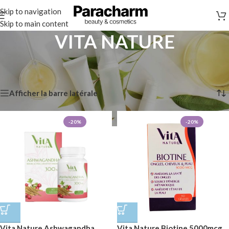
Skip to navigation
Skip to main content
VITA NATURE
Accueil
/
Marques
/
VITA NATURE
Affichage de 1–12 sur 66 résultats
Afficher la barre latérale
-20%
-20%
Vita Nature Ashwagandha
Vita Nature Biotine 5000mcg