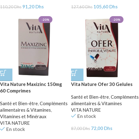
91,20
Dhs
105,60
Dhs
110,20
Dhs
127,60
Dhs
-20%
-20%
Vita Nature Maxizinc 150mg
Vita Nature Ofer 30 Gelules
60 Comprimes
Santé et Bien-être
,
Compléments
Santé et Bien-être
,
Compléments
alimentaires & Vitamines
alimentaires & Vitamines
,
VITA NATURE
En stock
Vitamines et Minéraux
VITA NATURE
72,00
Dhs
87,00
Dhs
En stock