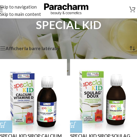
Skip to navigation
Skip to main content
SPECIAL KID
Accueil
/
Marques
/
SPECIAL KID
7 résultats affichés
Afficher la barre latérale
SPECIAL KID SIROP CALCIUM
SPECIAL KID SIROP SOULAG