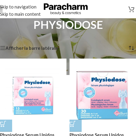
Skip to navigation
Skip to main content
PHYSIODOSE
Accueil
/
Marques
/
PHYSIODOSE
2 résultats affichés
Afficher la barre latérale
Physiodose Serum Unidos
Physiodose Serum Unidos