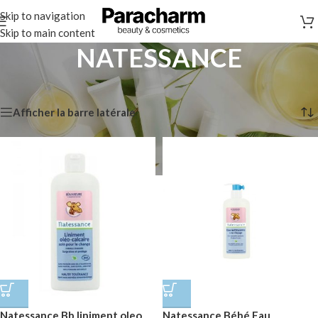
Skip to navigation
Skip to main content
NATESSANCE
Accueil
/
Marques
/
NATESSANCE
3 résultats affichés
Afficher la barre latérale
Natessance Bb liniment oleo
Natessance Bébé Eau