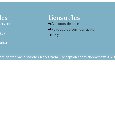
les
Liens utiles
À propos de nous
2-1233
Politique de confidentialité
357
Blog
anca
ce opérée par la société Chic & Charm. Conception et développement SG2i 