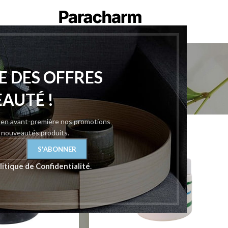
Keracor
E DES OFFRES
eracor
Afficher
9
12
EAUTÉ !
z en avant-première nos promotions
t nouveautés produits.
litique de Confidentialité
.