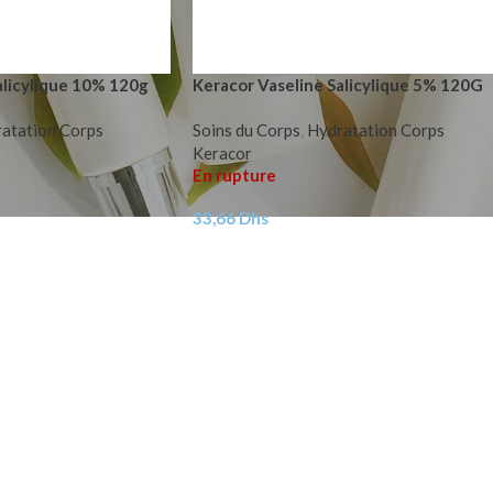
alicylique 10% 120g
Keracor Vaseline Salicylique 5% 120G
atation Corps
Soins du Corps
,
Hydratation Corps
Keracor
En rupture
33,66
Dhs