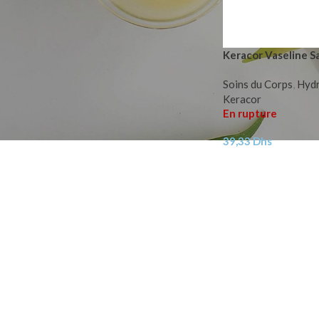
Keracor Vaseline S
Soins du Corps
,
Hydr
Keracor
En rupture
39,33
Dhs