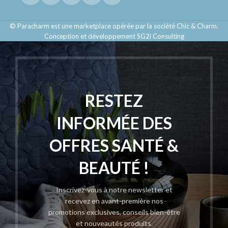
© Paracharm est une marketplace opérée par la société Chic & Charm.
Conception et développement SG2i Consulting
RESTEZ
INFORMÉE DES
OFFRES SANTÉ &
BEAUTÉ !
Inscrivez-vous à notre newsletter et
recevez en avant-première nos
promotions exclusives, conseils bien-être
et nouveautés produits.