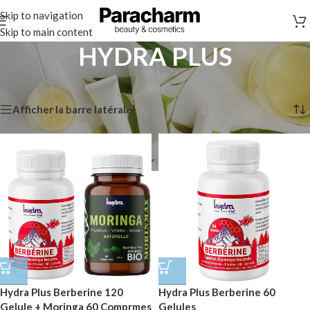
Skip to navigation
Skip to main content
HYDRA PLUS
Accueil
/
Marques
/
HYDRA PLUS
Affichage de 1–12 sur 32 résultats
Afficher la barre latérale
Hydra Plus Berberine 120
Hydra Plus Berberine 60
Gelule + Moringa 60 Comprmes
Gelules