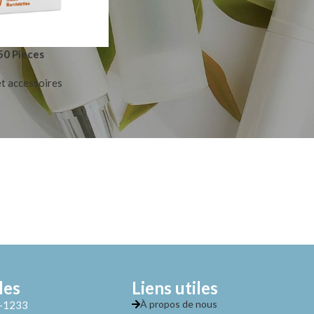
50 Pieces
et accessoires
les
Liens utiles
À propos de nous
2-1233