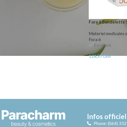
Fora 6 Bandelette 
Materiel medicales 
Fora 6
En stock
128,57
Dhs
Infos officiel
Phone: (064) 33