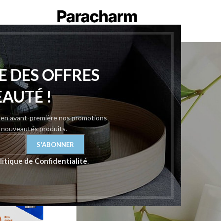
Fora 6
E DES OFFRES
ora 6
Afficher
9
12
EAUTÉ !
z en avant-première nos promotions
t nouveautés produits.
litique de Confidentialité
.