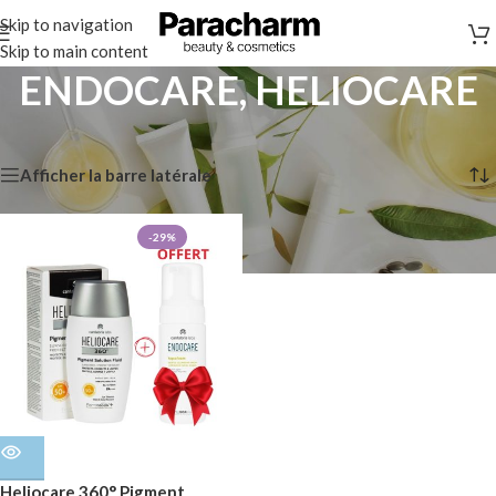
Skip to navigation
Skip to main content
ENDOCARE, HELIOCARE
Accueil
/
Marques
/
ENDOCARE, HELIOCARE
Voici le seul résultat
Afficher la barre latérale
-29%
Heliocare 360° Pigment