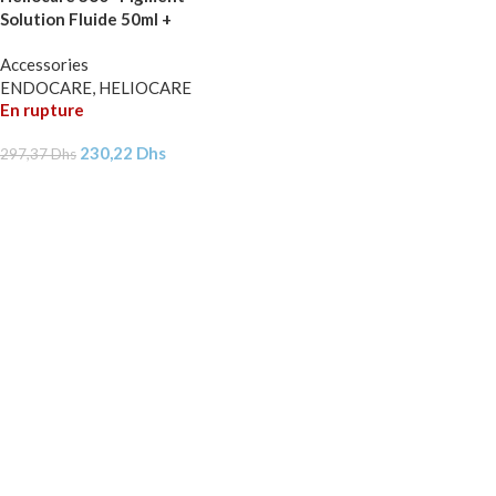
Solution Fluide 50ml +
Endocare Aquafoam Offert
Accessories
ENDOCARE, HELIOCARE
En rupture
230,22
Dhs
297,37
Dhs