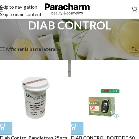
Skip to navigation
Skip to main content
DIAB CONTROL
Accueil
/
Marques
/
DIAB CONTROL
4 résultats affichés
Afficher la barre latérale
Diab Control Bandlettes 25pcs
DIAB CONTROL BOITE DE 50