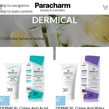
Skip to navigation
Skip to main content
DERMICAL
Accueil
/
Marques
/
DERMICAL
9 résultats affichés
Afficher la barre latérale
DERMICAL Crème Anti Acné
DERMICAL Crème Anti Rides