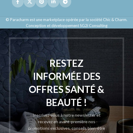
© Paracharm est une marketplace opérée par la société Chic & Charm.
Conception et développement SG2i Consulting
RESTEZ
INFORMÉE DES
OFFRES SANTÉ &
BEAUTÉ !
Inscrivez-vous à notre newsletter et
recevez en avant-première nos
promotions exclusives, conseils bien-être