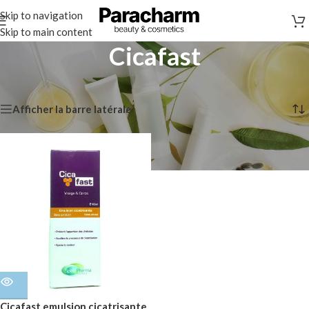
Skip to navigation
Skip to main content
Cicafast
Accueil
/
Marques
/
Cicafast
Voici le seul résultat
Afficher la barre latérale
Cicafast emulsion cicatrisante