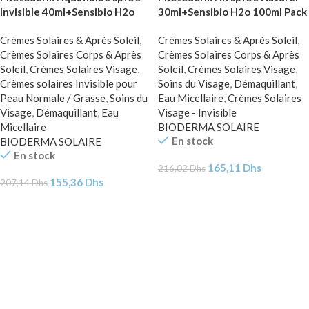
Invisible 40ml+Sensibio H2o
30ml+Sensibio H2o 100ml Pack
100ml Pack
Crèmes Solaires & Après Soleil
,
Crèmes Solaires & Après Soleil
,
Crèmes Solaires Corps & Après
Crèmes Solaires Corps & Après
Soleil
,
Crèmes Solaires Visage
,
Soleil
,
Crèmes Solaires Visage
,
Crèmes solaires Invisible pour
Soins du Visage
,
Démaquillant
,
Peau Normale / Grasse
,
Soins du
Eau Micellaire
,
Crèmes Solaires
Visage
,
Démaquillant
,
Eau
Visage - Invisible
Micellaire
BIODERMA SOLAIRE
En stock
BIODERMA SOLAIRE
En stock
165,11
Dhs
216,02
Dhs
155,36
Dhs
207,14
Dhs