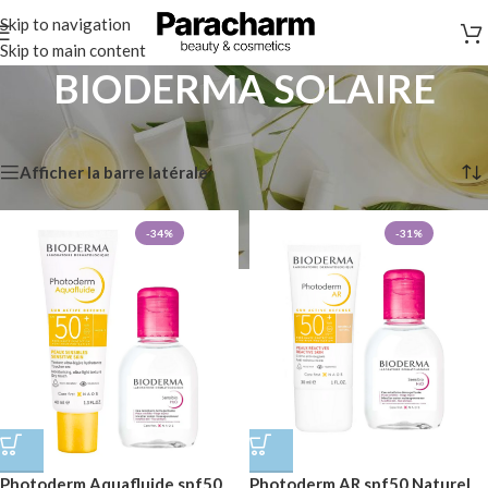
Skip to navigation
Skip to main content
BIODERMA SOLAIRE
Accueil
/
Marques
/
BIODERMA SOLAIRE
2 résultats affichés
Afficher la barre latérale
-34%
-31%
Photoderm Aquafluide spf50
Photoderm AR spf50 Naturel