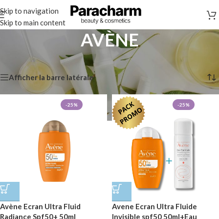
Skip to navigation
Skip to main content
AVÈNE
Accueil
/
Marques
/
AVÈNE
6 résultats affichés
Afficher la barre latérale
-25%
-25%
Avène Ecran Ultra Fluid
Avene Ecran Ultra Fluide
Radiance Spf50+ 50ml
Invisible spf50 50ml+Eau