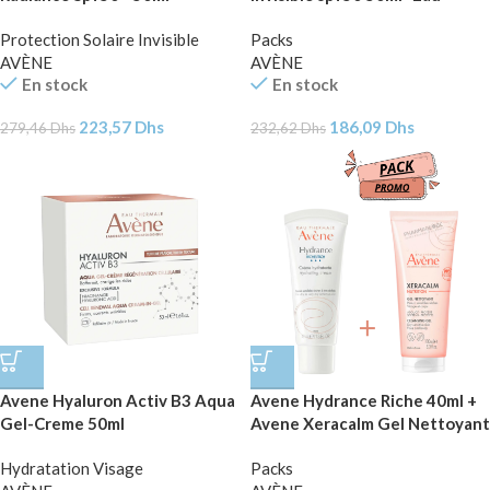
Thermale Pack
Protection Solaire Invisible
Packs
AVÈNE
AVÈNE
En stock
En stock
223,57
Dhs
186,09
Dhs
279,46
Dhs
232,62
Dhs
Avene Hyaluron Activ B3 Aqua
Avene Hydrance Riche 40ml +
Gel-Creme 50ml
Avene Xeracalm Gel Nettoyant
100ml Pack
Hydratation Visage
Packs