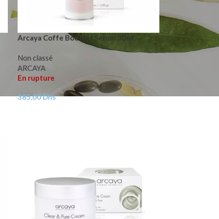
Arcaya Coffe Booster Serum 30ml
Non classé
ARCAYA
En rupture
385,00
Dhs