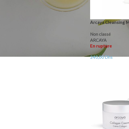
Arcaya Cleansing M
Non classé
ARCAYA
En rupture
240,00
Dhs