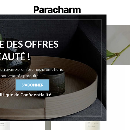
ARCAYA
E DES OFFRES
RCAYA
Afficher
9
12
EAUTÉ !
z en avant-première nos promotions
t nouveautés produits.
litique de Confidentialité
.