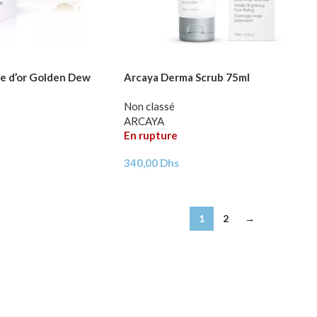
e d’or Golden Dew
Arcaya Derma Scrub 75ml
Non classé
ARCAYA
En rupture
340,00
Dhs
1
2
→