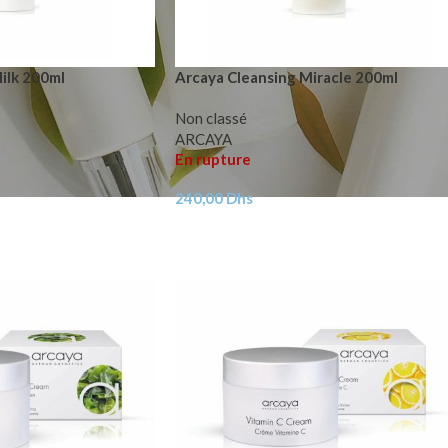
ilk 200ml
Arcaya Cleansing Miracle 200ml
Non classé
ARCAYA
En rupture
240,00
Dhs