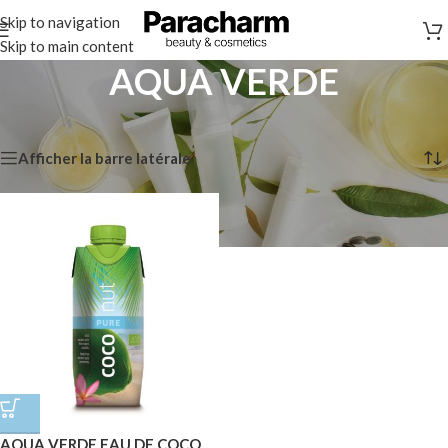
Skip to navigation
Skip to main content
AQUA VERDE
Accueil
/
Marques
/
AQUA VERDE
Voici le seul résultat
Afficher la barre latérale
AQUA VERDE EAU DE COCO