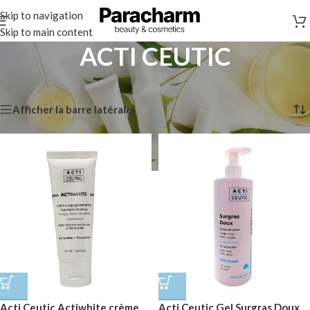
Skip to navigation
Skip to main content
ACTI CEUTIC
Accueil
/
Marques
/
ACTI CEUTIC
6 résultats affichés
Afficher la barre latérale
Acti Ceutic Actiwhite crème
Acti Ceutic Gel Surgras Doux