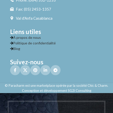
Phone: (064) 332-1233
Fax: (05) 2453-1357
Val d'Anfa Casablanca
Liens utiles
À propos de nous
Politique de confidentialité
Blog
Suivez-nous
© Paracharm est une marketplace opérée par la société Chic & Charm.
Conception et développement SG2i Consulting