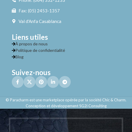
Phone: (064) 332-1233
Fax: (05) 2453-1357
Val d'Anfa Casablanca
Liens utiles
À propos de nous
Politique de confidentialité
Blog
Suivez-nous
© Paracharm est une marketplace opérée par la société Chic & Charm.
Conception et développement SG2i Consulting