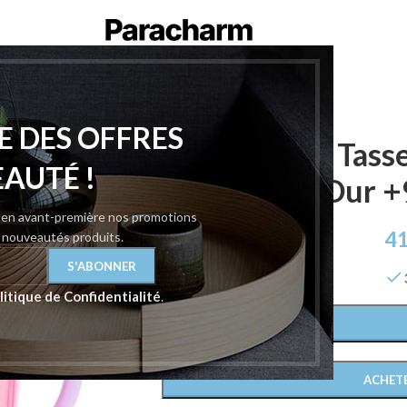
 +9m 270ml
E DES OFFRES
Notre bebe Tasse
EAUTÉ !
Dur 
z en avant-première nos promotions
4
t nouveautés produits.
litique de Confidentialité
.
-
+
ACHET