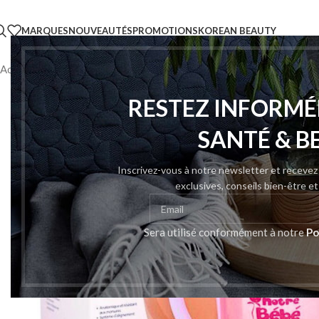
MARQUES
NOUVEAUTÉS
PROMOTIONS
KOREAN BEAUTY
Accueil
/
Accessories
/
Notre bebe Tasse d’apprentissage bec Dur
RESTEZ INFORMÉ
SANTÉ & B
Inscrivez-vous à notre newsletter et receve
exclusives, conseils bien-être e
Sera utilisé conformément à notre
Po