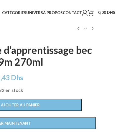
0,00
DHS
CATÉGORIES
UNIVERS
À PROPOS
CONTACT
 d’apprentissage bec
+9m 270ml
1,43
Dhs
32 en stock
AJOUTER AU PANIER
ER MAINTENANT