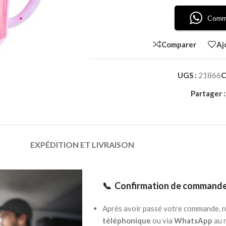
Comm
Comparer
Aj
UGS :
21866
C
Partager :
EXPÉDITION ET LIVRAISON
📞 Confirmation de commande
Après avoir passé votre commande, n
téléphonique
ou via
WhatsApp
au n