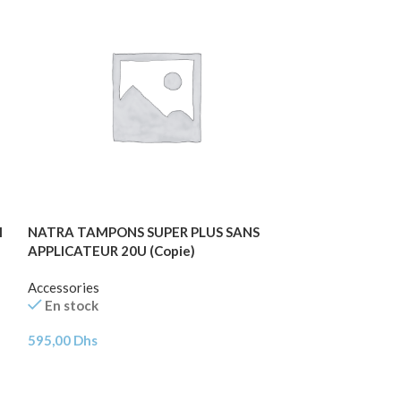
l
NATRA TAMPONS SUPER PLUS SANS
Naturo pathica 
APPLICATEUR 20U (Copie)
Accessories
En stock
Accessories
En stock
57,56
68,59
Dhs
595,00
Dhs