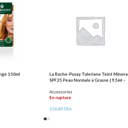
nge 150ml
La Roche-Posay Toleriane Teint Minera
SPF25 Peau Normale à Grasse | 9,5ml –
N15 Beige Dore?
Accessories
En rupture
226,80
Dhs