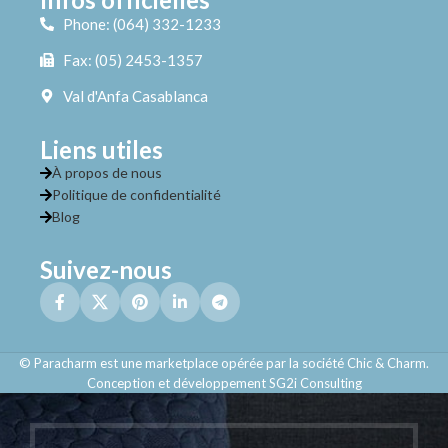
Phone: (064) 332-1233
Fax: (05) 2453-1357
Val d'Anfa Casablanca
Liens utiles
À propos de nous
Politique de confidentialité
Blog
Suivez-nous
© Paracharm est une marketplace opérée par la société Chic & Charm.
Conception et développement SG2i Consulting