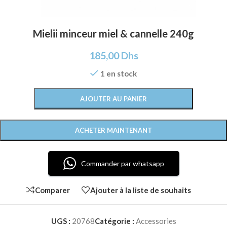
Mielii minceur miel & cannelle 240g
185,00
Dhs
1 en stock
AJOUTER AU PANIER
ACHETER MAINTENANT
Commander par whatsapp
Comparer
Ajouter à la liste de souhaits
UGS :
20768
Catégorie :
Accessories