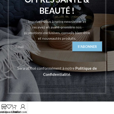
BEAUTÉ !
Inscrivez-vous à notre newsletter et
recevez en avant-première nos
promotions exclusives, conseils bien-être
et nouveautés produits.
Sera utilisé conformément à notre
Politique de
Confidentialité
.
outique
iste de souhaits
Chariot
Mon compte