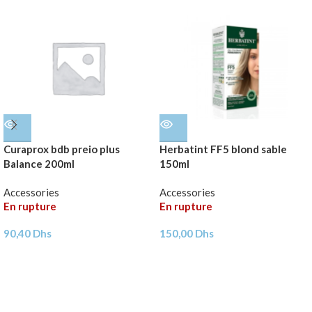
Curaprox bdb preio plus
Herbatint FF5 blond sable
Balance 200ml
150ml
Accessories
Accessories
En rupture
En rupture
90,40
Dhs
150,00
Dhs