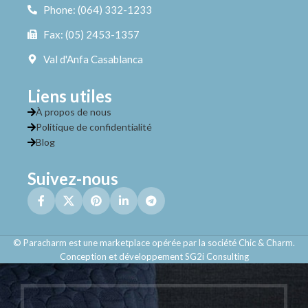
Phone: (064) 332-1233
Fax: (05) 2453-1357
Val d'Anfa Casablanca
Liens utiles
À propos de nous
Politique de confidentialité
Blog
Suivez-nous
© Paracharm est une marketplace opérée par la société Chic & Charm.
Conception et développement SG2i Consulting