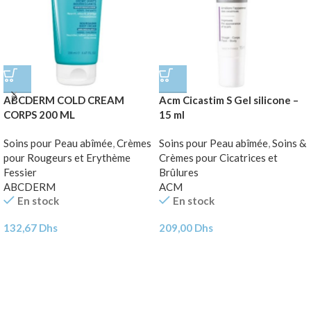
ABCDERM COLD CREAM
Acm Cicastim S Gel silicone –
CORPS 200 ML
15 ml
Soins pour Peau abîmée
,
Crèmes
Soins pour Peau abîmée
,
Soins &
pour Rougeurs et Erythème
Crèmes pour Cicatrices et
Fessier
Brûlures
ABCDERM
ACM
En stock
En stock
132,67
Dhs
209,00
Dhs