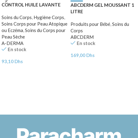
CONTROL HUILE LAVANTE
ABCDERM GEL MOUSSANT 1
ÉMOLLIENT ANTI-
LITRE
Soins du Corps
,
Hygiène Corps
,
GRATTAGE 200 ml
Soins Corps pour Peau Atopique
Produits pour Bébé
,
Soins du
ou Eczéma
,
Soins du Corps pour
Corps
Peau Sèche
ABCDERM
En stock
A-DERMA
En stock
169,00
Dhs
93,10
Dhs