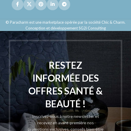
© Paracharm est une marketplace opérée par la société Chic & Charm.
Conception et développement SG2i Consulting
RESTEZ
INFORMÉE DES
OFFRES SANTÉ &
BEAUTÉ !
Inscrivez-vous à notre newsletter et
recevez en avant-première nos
promotions exclusives, conseils bien-être