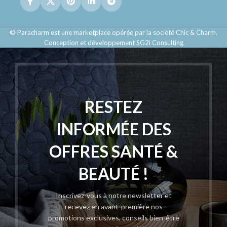
© Paracharm est une marketplace opérée par la société Chic & Charm.
Conception et développement SG2i Consulting
RESTEZ
INFORMÉE DES
OFFRES SANTÉ &
BEAUTÉ !
Inscrivez-vous à notre newsletter et
recevez en avant-première nos
promotions exclusives, conseils bien-être